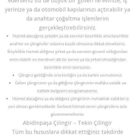
ederseniz siz de büyük bir güven ile evinize, iş
yerinize ya da otomobil kapılarınızı açtırabilir ya
da anahtar çoğaltma işlemlerini
gerçekleştirebilirsiniz.
Hizmet alacağınız şirketin ya da servisin kesinlikle ama kesinlikle
anahtar ve çilingirciler odasına kayıtlı olmasına dikkat etmelisiniz.
Böylelikle hizmet aldığınız şirket ya da servisin güvenli olduğundan
emin olabilir ve merdiven altı bir servis ya da şirket olmadığından
kesinlikle emin olursunuz.
Çilingirci geldiğinde ona kimliğini ya da kartını sormalısınız.
Gelen çilingircinin ya da gittiğiniz çilingircinin mutlaka ustalık ve
kalfalık belgesini sorgulamalısınız.
Hizmet alacağınız ya da aldığınız çilingircinin muhakkak sabit bir iş
yeri olması gerekmektedir. Serbest hizmet veren çilingircilere asla
güvenmemelisiniz.
Abidinpaşa Çilingir – Tekin Çilingir
Tüm bu hususlara dikkat ettiğiniz takdirde