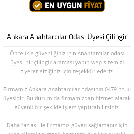
Ankara Anahtarcılar Odası Üyesi Çilingir
Öncelikle güvenliğiniz için Anahtarcılar odası
üyesi bir çilingir araması yapıp wep sitemizi
ziyeret ettiğiniz için teşekkür ederiz.
Firmamız Ankara Anahtarcılar odasının 0479 no lu
üyesidir. Bu durum da firmamızdan hizmet alarak
güvenli bir şekilde işlem yaptırabilirsiniz.
Daha fazlası ile firmamız güven sağlamanız için
web sitemizin menü kısmında ki çilingir yetki