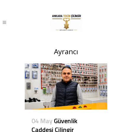
Ayrancı
04 May
Güvenlik
Caddesi Çilingir