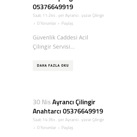
05376649919
Saat: 11:24s
. yer
Ayrancı
. yazar
Çilingir
0 Yorumlar
Paylaş
Güvenlik Caddesi Acil
Çilingir Servisi....
DAHA FAZLA OKU
30 Nis
Ayrancı Çilingir
Anahtarcı 05376649919
Saat: 14:36s
. yer
Ayrancı
. yazar
Çilingir
0 Yorumlar
Paylaş