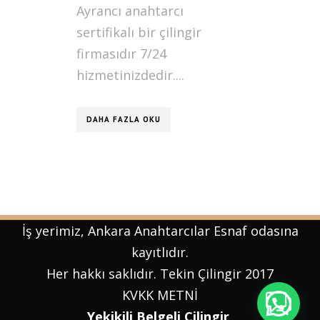
Ayrancı anahtarcı
sertifikalı bir çilingir
firmasıdır 7/24
hizmetinizdedir....
DAHA FAZLA OKU
İş yerimiz, Ankara Anahtarcılar Esnaf odasına
kayıtlıdır.
Her hakkı saklıdır. Tekin Çilingir 2017
KVKK
METNİ
Yekikili Belgeli Çilingir