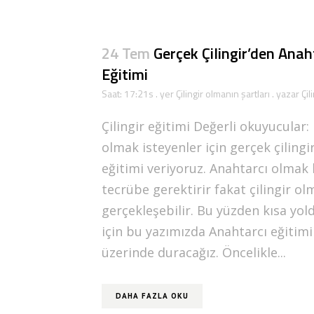
24 Tem
Gerçek Çilingir’den Anaht
Eğitimi
Saat: 17:21s
. yer
Çilingir olmanın şartları
. yazar
Çil
Çilingir eğitimi Değerli okuyucular:
olmak isteyenler için gerçek çilingi
eğitimi veriyoruz. Anahtarcı olmak 
tecrübe gerektirir fakat çilingir o
gerçekleşebilir. Bu yüzden kısa yold
için bu yazımızda Anahtarcı eğitimi d
üzerinde duracağız. Öncelikle...
DAHA FAZLA OKU