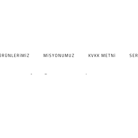
ÜRÜNLERIMIZ
MISYONUMUZ
KVKK METNI
SER
Çilingir olmanın şartları