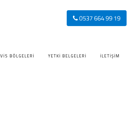
0537 664 99 19
VIS BÖLGELERI
YETKI BELGELERI
İLETIŞIM