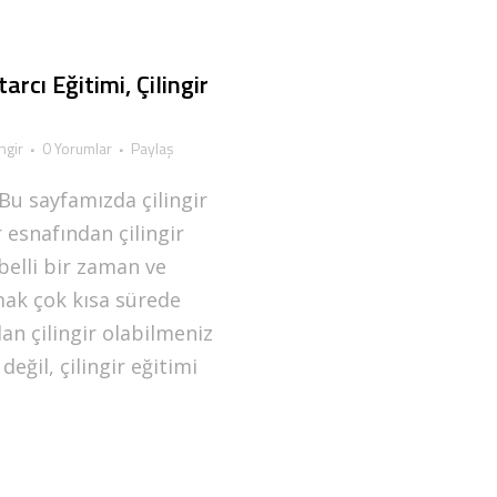
arcı Eğitimi, Çilingir
ingir
0 Yorumlar
Paylaş
 Bu sayfamızda çilingir
r esnafından çilingir
belli bir zaman ve
lmak çok kısa sürede
an çilingir olabilmeniz
eğil, çilingir eğitimi