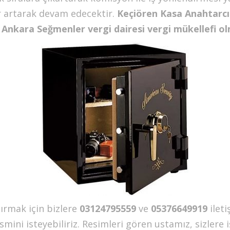
er artarak devam edecektir.
Keçiören
Kasa Anahtarcı 
 Ankara Seğmenler vergi dairesi vergi mükellefi olma
tırmak için bizlere
03124795559
ve
05376649919
ilet
ini isteyebiliriz. Resimleri gören ustamız, sizlere iş