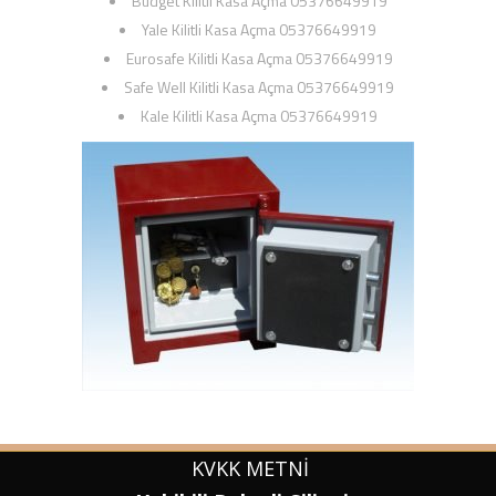
Budget Kilitli Kasa Açma 05376649919
Yale Kilitli Kasa Açma 05376649919
Eurosafe Kilitli Kasa Açma 05376649919
Safe Well Kilitli Kasa Açma 05376649919
Kale Kilitli Kasa Açma 05376649919
KVKK
METNİ