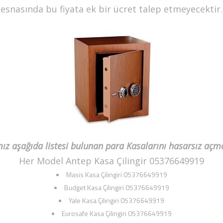
esnasında bu fiyata ek bir ücret talep etmeyecektir.
z aşağıda listesi bulunan para Kasalarını hasarsız açm
Her Model Antep Kasa Çilingir 05376649919
Masis Kasa Çilingiri 05376649919
Budget Kasa Çilingiri 05376649919
Yale Kasa Çilingiri 05376649919
Eurosafe Kasa Çilingiri 05376649919