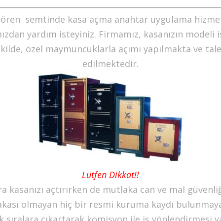
eçiören semtinde kasa açma anahtar uygulama hizmet
zdan yardım isteyiniz. Firmamız, kasanızın modeli ist
ilde, özel maymuncuklarla açımı yapılmakta ve taleb
edilmektedir.
Lütfen Dikkat!!
a kasanızı açtırırken de mutlaka can ve mal güvenliği
 alakası olmayan hiç bir resmi kuruma kaydı bulunmaya
 ilk sıralara çıkartarak komisyon ile iş yönlendirmes