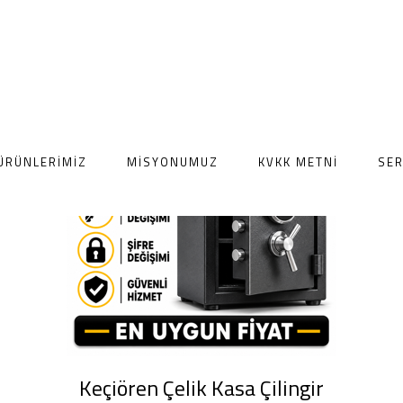
ÜRÜNLERIMIZ
MISYONUMUZ
KVKK METNI
SER
Keçiören Çelik Kasa Çilingir