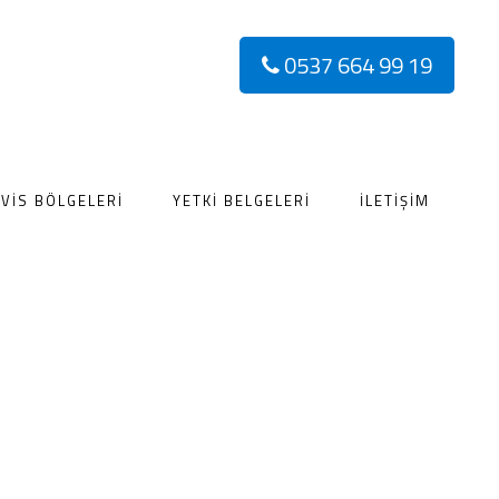
0537 664 99 19
VIS BÖLGELERI
YETKI BELGELERI
İLETIŞIM