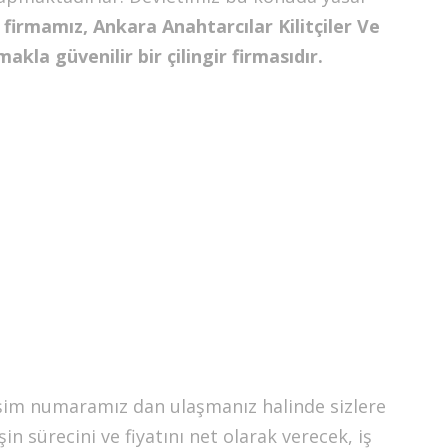
firmamız, Ankara Anahtarcılar Kilitçiler Ve
kla güvenilir bir çilingir firmasıdır.
işim numaramız dan ulaşmanız halinde sizlere
in sürecini ve fiyatını net olarak verecek, iş