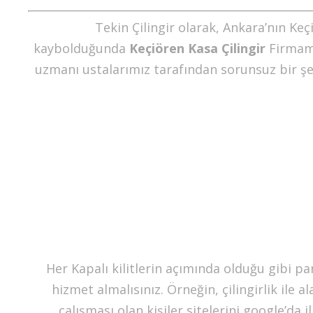
Tekin Çilingir olarak, Ankara’nın K
kaybolduğunda
Keçiören Kasa Çilingir
Firmamı
uzmanı ustalarımız tarafından sorunsuz bir şek
Her Kapalı kilitlerin açımında olduğu gibi par
hizmet almalısınız. Örneğin, çilingirlik ile
çalışması olan kişiler sitelerini google’da