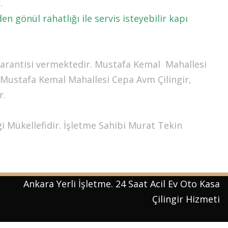
.
 gönül rahatlığı ile servis isteyebilir kapı
garantisi vermektedir. Mustafa Kemal Mahallesi
Mustafa Kemal Mahallesi Cepa Avm Çilingir,
r.
 Mükellefidir. İşletme Sahibi Murat Tekin
Ankara Yerli İşletme. 24 Saat Acil Ev Oto Kasa
Çilingir Hizmeti