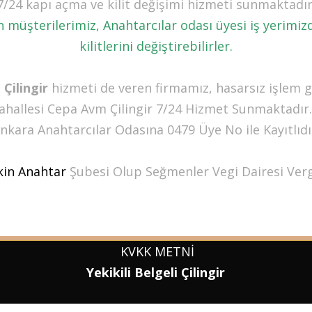
7/24 kapı açma ve kilit değişimi hizmeti sunmaktadır
şterilerimiz, Anahtarcılar odası üyesi iş yerimizden
kilitlerini değiştirebilirler.
Çilingir
hizmeti de veren firmamız, hasarsız işlem 
hallesi Cepa Avm Çilingir 7/24 Hizmet Sunmaktadır.
nkara Anahtarcılar Odasına 0479 Üye No ile Kayıtlıdı
kin Anahtar
Şubesi Olup Seğmenler Vegi Dairesi Vergi
KVKK
METNİ
Yekikili Belgeli Çilingir