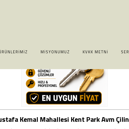
İLETİŞİM: 05376649919
ÜRÜNLERIMIZ
MISYONUMUZ
KVKK METNI
SER
stafa Kemal Mahallesi Kent Park Avm Çilin