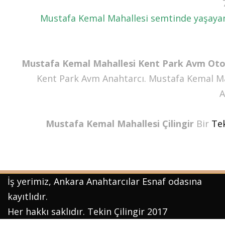
Mustafa Kemal Mahallesi semtinde yaşayan mü
Mustafa Kemal Mahallesi Kent Park Avm Oto 
Kent Park Avm Anahtarcı. Mustafa Kemal Ma
A
Mustafa Kemal Mahallesi Çilingir
Bir
Te
İş yerimiz, Ankara Anahtarcılar Esnaf odasına
kayıtlıdır.
Her hakkı saklıdır. Tekin Çilingir 2017