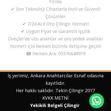
Firma
✔ Son Teknoloji Cihazlarla Hızlı ve Güvenli
Çözümler
✔ 7/24 Acil Oto Çilingir Hizmeti
✔ Uygun Fiyat ve Garantili İşçilik
Öveçler’de oto anahtar ve oto yedek anahtar
hizmeti için hemen bizimle iletişime geçin!
☎ Hemen Ara: 05376649919
İş yerimiz, Ankara Anahtarcılar Esnaf odasına
kayıtlıdır.
Her hakkı saklıdır. Tekin Çilingir 2017
KVKK
METNİ
Yekikili Belgeli Çilingir