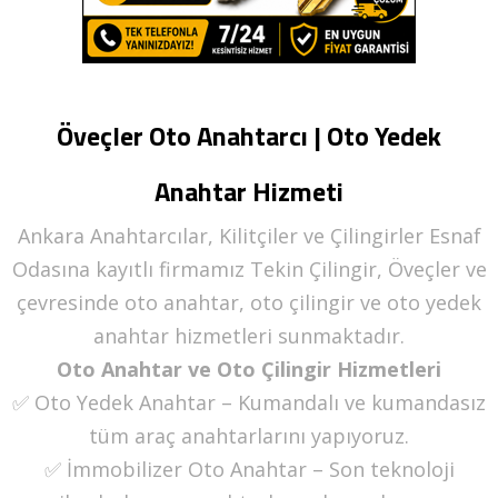
Öveçler Oto Anahtarcı | Oto Yedek
Anahtar Hizmeti
Ankara Anahtarcılar, Kilitçiler ve Çilingirler Esnaf
Odasına kayıtlı firmamız Tekin Çilingir, Öveçler ve
çevresinde oto anahtar, oto çilingir ve oto yedek
anahtar hizmetleri sunmaktadır.
Oto Anahtar ve Oto Çilingir Hizmetleri
✅ Oto Yedek Anahtar – Kumandalı ve kumandasız
tüm araç anahtarlarını yapıyoruz.
✅ İmmobilizer Oto Anahtar – Son teknoloji