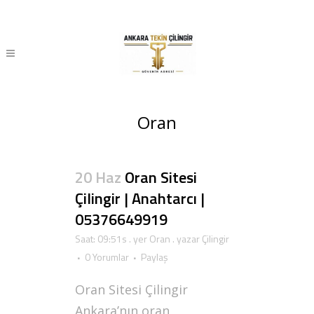
Oran
20 Haz
Oran Sitesi
Çilingir | Anahtarcı |
05376649919
Saat: 09:51s
. yer
Oran
. yazar
Çilingir
0 Yorumlar
Paylaş
Oran Sitesi Çilingir
Ankara’nın oran