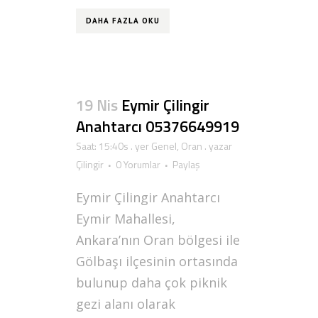
DAHA FAZLA OKU
19 Nis
Eymir Çilingir
Anahtarcı 05376649919
Saat: 15:40s
. yer
Genel
,
Oran
. yazar
Çilingir
0 Yorumlar
Paylaş
Eymir Çilingir Anahtarcı
Eymir Mahallesi,
Ankara’nın Oran bölgesi ile
Gölbaşı ilçesinin ortasında
bulunup daha çok piknik
gezi alanı olarak