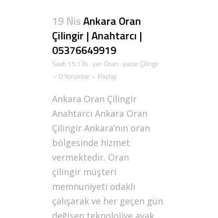
19 Nis
Ankara Oran
Çilingir | Anahtarcı |
05376649919
Saat: 15:13s
. yer
Oran
. yazar
Çilingir
0 Yorumlar
Paylaş
Ankara Oran Çilingir
Anahtarcı Ankara Oran
Çilingir Ankara’nın oran
bölgesinde hizmet
vermektedir. Oran
çilingir müşteri
memnuniyeti odaklı
çalışarak ve her geçen gün
değişen teknolojiye ayak