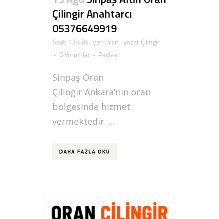
Çilingir Anahtarcı
05376649919
Saat: 13:48s
. yer
Oran
. yazar
Çilingir
0 Yorumlar
Paylaş
Sinpaş Oran
Çilingir Ankara’nın oran
bölgesinde hizmet
vermektedir. ...
DAHA FAZLA OKU