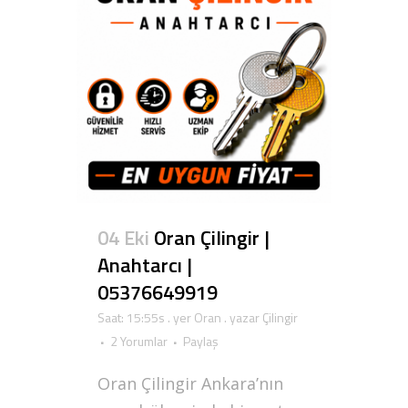
04 Eki
Oran Çilingir |
Anahtarcı |
05376649919
Saat: 15:55s
. yer
Oran
. yazar
Çilingir
2 Yorumlar
Paylaş
Oran Çilingir Ankara’nın